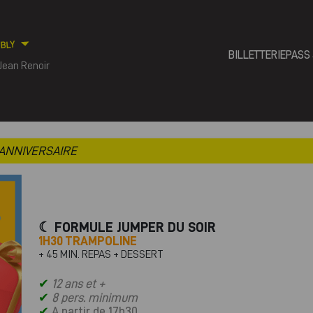
BLY
BILLETTERIE
PASS
 Jean Renoir
ANNIVERSAIRE
☾ FORMULE JUMPER DU SOIR
1H30 TRAMPOLINE
+ 45 MIN. REPAS + DESSERT
✔
12 ans et +
✔
8 pers. minimum
✔
A partir de 17h30