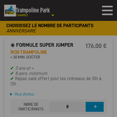
CHAMBLY
CHOISISSEZ LE NOMBRE DE PARTICIPANTS
ANNIVERSAIRE
☀️ FORMULE SUPER JUMPER
176.00 €
1H30 TRAMPOLINE
+ 30 MIN. GOÛTER
✔
3 ans et +
✔
8 pers. minimum
✔
Repas salé offert pour les créneaux de 10h à
12h
Plus d'infos :
NBRE DE
PARTICIPANTS